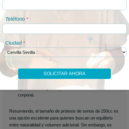
la anatomía
Teléfono
*
Para
mujeres pequeñas
(<1,60 m) : Un implante de
250cc puede resultar suficiente para una mejora
visible de su apariencia sin perder proporción.
Ciudad
*
Para
mujeres de altura media
(1,60-1,70 m) : Este
tamaño es muy versátil y suele ser una buena
elección si lo que buscas es un aumento discreto,
pero efectivo.
SOLICITAR AHORA
Para
mujeres altas
(>1,70 m) : Aunque pueden
funcionar bien, algunas podrían necesitar implantes
ligeramente mayores para mantener la armonía
corporal.
Resumiendo, el tamaño de prótesis de senos de 250cc es
una opción excelente para quienes buscan un equilibrio
entre naturalidad y volumen adicional. Sin embargo, es