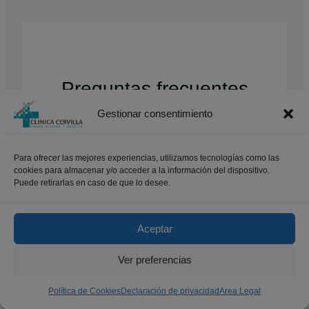
Preguntas frecuentes
sobre tamaño de prótesis
Gestionar consentimiento
de senos
Para ofrecer las mejores experiencias, utilizamos tecnologías como las
cookies para almacenar y/o acceder a la información del dispositivo.
Puede retirarlas en caso de que lo desee.
¿Qué debo considerar antes
de decidir mi tamaño de
Aceptar
prótesis de senos?
Ver preferencias
¿Puedo elegir cualquier
Política de Cookies
Declaración de privacidad
Area Legal
tamaño que desee?